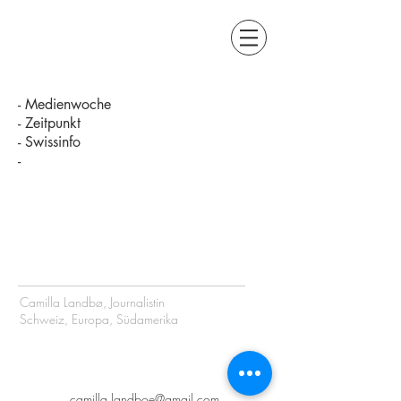
- Medienwoche
- Zeitpunkt
- Swissinfo
-
Camilla Landbø, Journalistin
Schweiz, Europa, Südamerika
camilla.landboe@gmail.com