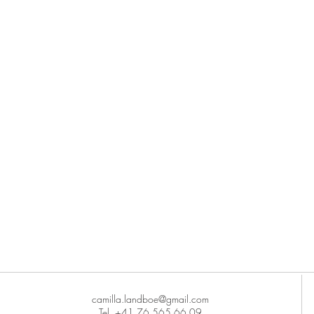
camilla.landboe@gmail.com
Tel. +41 76 565 66 09