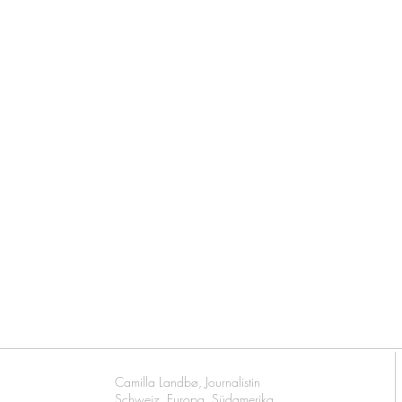
Camilla Landbø, Journalistin
Schweiz, Europa, Südamerika